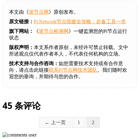
本文由《
派节点网
》原创发布。
原文链接：
Pi Network节点搭建全攻略：必备工具一览
旗下网站：
《
派节点检测网
》一键监测您的Pi节点运行
状态
版权声明：
本文系作者原创，未经许可禁止转载。文中
所述观点仅代表作者本人，不代表任何机构的立场。
技术支持与合作咨询：
如您需要技术支持或有合作意
向，请点击此链接
联系Pi节点网技术团队
。我们随时欢
迎您的垂询，并期待与您的合作。
45 条评论
页
页
← 上一页
1
2
面
面