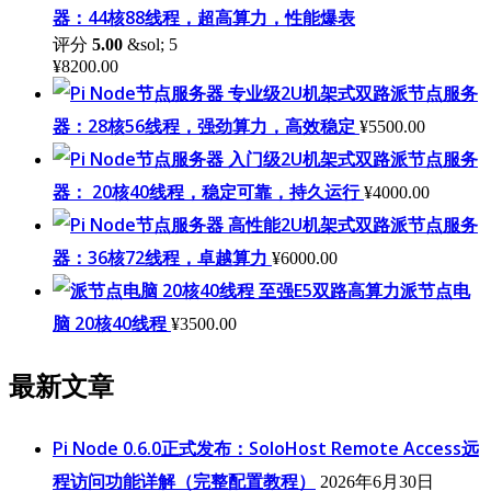
器：44核88线程，超高算力，性能爆表
评分
5.00
&sol; 5
¥
8200.00
专业级2U机架式双路派节点服务
器：28核56线程，强劲算力，高效稳定
¥
5500.00
入门级2U机架式双路派节点服务
器： 20核40线程，稳定可靠，持久运行
¥
4000.00
高性能2U机架式双路派节点服务
器：36核72线程，卓越算力
¥
6000.00
至强E5双路高算力派节点电
脑 20核40线程
¥
3500.00
最新文章
Pi Node 0.6.0正式发布：SoloHost Remote Access远
程访问功能详解（完整配置教程）
2026年6月30日