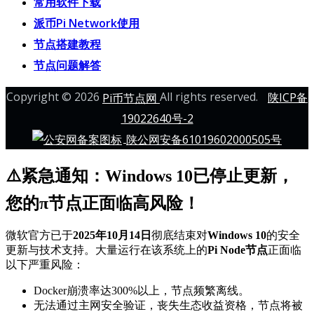
常用软件下载
派币Pi Network使用
节点搭建教程
节点问题解答
Copyright © 2026
All rights reserved.
Pi币节点网
陕ICP备
19022640号-2
陕公网安备61019602000505号
⚠️紧急通知：Windows 10已停止更新，
您的π节点正面临高风险！
微软官方已于
2025年10月14日
彻底结束对
Windows 10
的安全
更新与技术支持。大量运行在该系统上的
Pi Node节点
正面临
以下严重风险：
Docker崩溃率达300%以上，节点频繁离线。
无法通过主网安全验证，丧失生态收益资格，节点将被