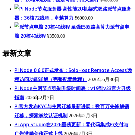
高性能2U机架式双路派节点服务
器：36核72线程，卓越算力
¥
6000.00
至强E5双路高算力派节点电
脑 20核40线程
¥
3500.00
最新文章
Pi Node 0.6.0正式发布：SoloHost Remote Access远
程访问功能详解（完整配置教程）
2026年6月30日
Pi Node主网节点强制升级时间表：v19到v23官方升级
指南
2026年2月7日
Pi官方发布KYC与主网迁移最新进展：数百万先锋解锁
迁移，探索掌纹认证机制
2026年2月3日
Pi App Studio在2026重磅更新：零代码集成Pi支付与
广告激励创作正式上线
2026年2月3日