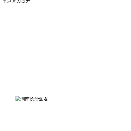
节点算力提升
看看
我们派友怎么说
派节点网远程安装节点速度很快，从购买云服务器到安装前后
只用了一个小时，三天后我的节点就有收益了，自己购买的双