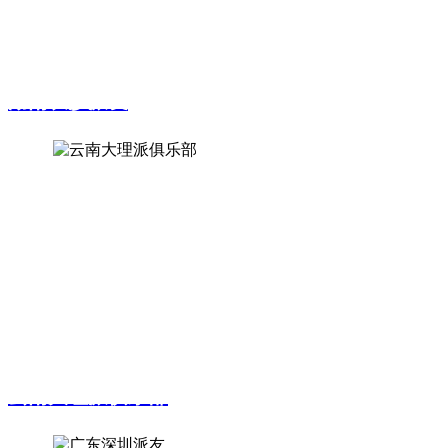
路44核88线程主机，现在运行了三个月了，收益就达了10.96
了，节点运行非常稳定，出现问题也能及时远程处理。
湖南长沙派友
Pi节点网技术团队的确厉害，在沟通过程中能够用专业的知识
解答问题，我们俱乐部节点安装量大，从电脑主机和云服务器
购买到节点安装全程由派节点提供，远程安装可以实时观看技
术人员所有操作，节点运行非常平稳，收益也在不断增长，还
会定期远程检查节点运行情况，并告知节点日常注意事项。
云南大理派俱乐部