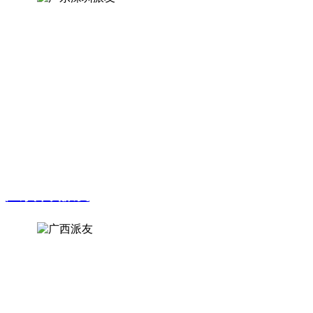
因工作忙经常出差选择了节点托管服务，选择按月付费，消除
自己对软硬件配置更新和管理节点的繁琐过程，不用担心断网
断电影响收益的烦恼，手机上安装了远程软件可以随时查看节
点情况，目前已托管半年多了，节点算力达到了13.5，算力基
本上每个星期都在增长，自己只需要按时点闪电即可，省时省
力省心。
广东深圳派友
因线下很多派友都要搭建节点，自学节点搭建从来没有成功
过，出现的问题让人头疼；自从参加Pi节点网卜老师的远程节