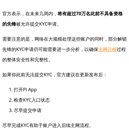
官方表示，在未来几周内，
将有超过70万名此前不具备资格
的先锋
被允许提交KYC申请。
需要注意的是，网络在大规模处理这些账户的同时，部分解锁
先锋的KYC申请仍可能需要进一步分析，以确保
主网迁移
过程
的整体安全性和完整性。
如果你此前无法提交KYC，官方建议在更新发布后：
打开Pi App
检查KYC入口状态
尽早提交申请
尽早完成KYC有助于账户进入后续主网流程。