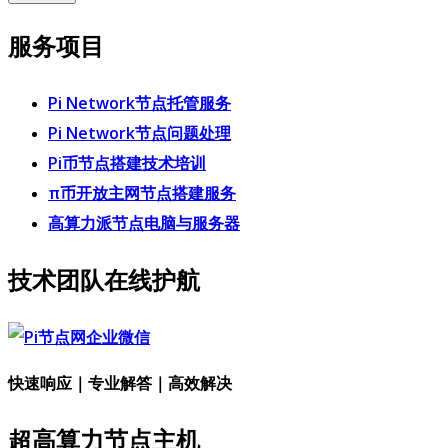
服务项目
Pi Network节点托管服务
Pi Network节点问题处理
Pi币节点搭建技术培训
π币开放主网节点搭建服务
高算力派节点电脑与服务器
技术团队在线护航
快速响应｜专业解答｜高效解决
超高算力节点主机