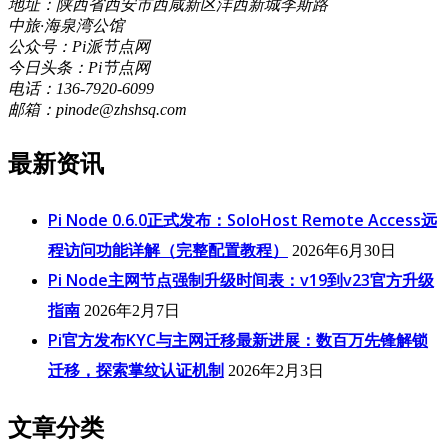
地址：陕西省西安市西咸新区沣西新城李斯路
中旅·海泉湾公馆
公众号：Pi派节点网
今日头条：Pi节点网
电话：136-7920-6099
邮箱：pinode@zhshsq.com
最新资讯
Pi Node 0.6.0正式发布：SoloHost Remote Access远
程访问功能详解（完整配置教程）
2026年6月30日
Pi Node主网节点强制升级时间表：v19到v23官方升级
指南
2026年2月7日
Pi官方发布KYC与主网迁移最新进展：数百万先锋解锁
迁移，探索掌纹认证机制
2026年2月3日
文章分类