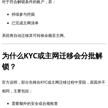
对于符合解锁条件的账户，若：
持续参与挖掘
已完成主网清单
系统将自动迁移其可转移余额至主网。
为什么KYC或主网迁移会分批解
锁？
官方说明，部分先锋在KYC或主网迁移过程中受阻，原因并不
相同，主要包括：
需要额外的安全或合规检查