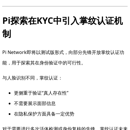
Pi探索在KYC中引入掌纹认证机
制
Pi Network即将以测试版形式，向部分先锋开放掌纹认证功
能，用于探索其在身份验证中的可行性。
与人脸识别不同，掌纹认证：
更侧重于验证“真人存在性”
不需要展示面部信息
在隐私保护方面具备一定优势
对于需要进行多次活体检测或身份复核的先锋，掌纹认证未来