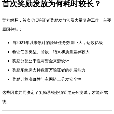
首次奖励发放为何耗时较长？
官方解释，首次KYC验证者奖励发放涉及大量复杂工作，主要
原因包括：
自2021年以来累计的验证任务数量巨大，达数亿级
验证任务类型、阶段、结果和质量差异较大
奖励分配公平性与资金来源设计
奖励系统需支持数百万验证者的扩展能力
奖励计算准确性与主网链上分发安全性
这些因素共同决定了奖励系统必须经过充分测试，才能正式上
线。