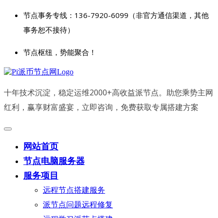
节点事务专线：136-7920-6099（非官方通信渠道，其他
事务恕不接待）
节点枢纽，势能聚合！
十年技术沉淀，稳定运维2000+高收益派节点。助您乘势主网
红利，赢享财富盛宴，立即咨询，免费获取专属搭建方案
网站首页
节点电脑服务器
服务项目
远程节点搭建服务
派节点问题远程修复