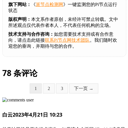
旗下网站：
《
派节点检测网
》一键监测您的Pi节点运行
状态
版权声明：
本文系作者原创，未经许可禁止转载。文中
所述观点仅代表作者本人，不代表任何机构的立场。
技术支持与合作咨询：
如您需要技术支持或有合作意
向，请点击此链接
联系Pi节点网技术团队
。我们随时欢
迎您的垂询，并期待与您的合作。
78 条评论
页
页
页
1
2
3
下一页 →
面
面
面
白云
2023年4月21日 10:23