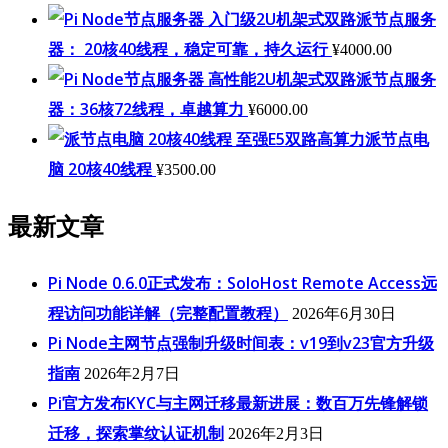
入门级2U机架式双路派节点服务
器： 20核40线程，稳定可靠，持久运行
¥
4000.00
高性能2U机架式双路派节点服务
器：36核72线程，卓越算力
¥
6000.00
至强E5双路高算力派节点电
脑 20核40线程
¥
3500.00
最新文章
Pi Node 0.6.0正式发布：SoloHost Remote Access远
程访问功能详解（完整配置教程）
2026年6月30日
Pi Node主网节点强制升级时间表：v19到v23官方升级
指南
2026年2月7日
Pi官方发布KYC与主网迁移最新进展：数百万先锋解锁
迁移，探索掌纹认证机制
2026年2月3日