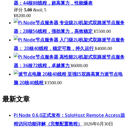
器：44核88线程，超高算力，性能爆表
评分
5.00
&sol; 5
¥
8200.00
专业级2U机架式双路派节点服务
器：28核56线程，强劲算力，高效稳定
¥
5500.00
入门级2U机架式双路派节点服务
器： 20核40线程，稳定可靠，持久运行
¥
4000.00
高性能2U机架式双路派节点服务
器：36核72线程，卓越算力
¥
6000.00
至强E5双路高算力派节点电
脑 20核40线程
¥
3500.00
最新文章
Pi Node 0.6.0正式发布：SoloHost Remote Access远
程访问功能详解（完整配置教程）
2026年6月30日