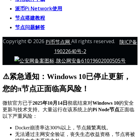
派币Pi Network使用
节点搭建教程
节点问题解答
Copyright © 2026
All rights reserved.
Pi币节点网
陕ICP备
19022640号-2
陕公网安备61019602000505号
⚠️紧急通知：Windows 10已停止更新，
您的π节点正面临高风险！
微软官方已于
2025年10月14日
彻底结束对
Windows 10
的安全
更新与技术支持。大量运行在该系统上的
Pi Node节点
正面临
以下严重风险：
Docker崩溃率达300%以上，节点频繁离线。
无法通过主网安全验证，丧失生态收益资格，节点将被