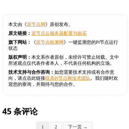
本文由《
派节点网
》原创发布。
原文链接：
派节点云服务器配置与购买
旗下网站：
《
派节点检测网
》一键监测您的Pi节点运行
状态
版权声明：
本文系作者原创，未经许可禁止转载。文中
所述观点仅代表作者本人，不代表任何机构的立场。
技术支持与合作咨询：
如您需要技术支持或有合作意
向，请点击此链接
联系Pi节点网技术团队
。我们随时欢
迎您的垂询，并期待与您的合作。
45 条评论
页
页
1
2
下一页 →