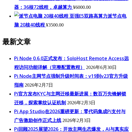
器：36核72线程，卓越算力
¥
6000.00
至强E5双路高算力派节点电
脑 20核40线程
¥
3500.00
最新文章
Pi Node 0.6.0正式发布：SoloHost Remote Access远
程访问功能详解（完整配置教程）
2026年6月30日
Pi Node主网节点强制升级时间表：v19到v23官方升级
指南
2026年2月7日
Pi官方发布KYC与主网迁移最新进展：数百万先锋解锁
迁移，探索掌纹认证机制
2026年2月3日
Pi App Studio在2026重磅更新：零代码集成Pi支付与
广告激励创作正式上线
2026年2月3日
Pi回顾2025展望2026：开放主网生态爆发，AI与真实应